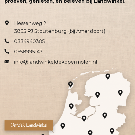
proeven, genieten, en beleven bij Landwinkel.
Hessenweg 2
3835 PJ Stoutenburg (bij Amersfoort)
0334940305
0658995147
info@landwinkeldekopermolen.nl
Ontdek Landwinkel